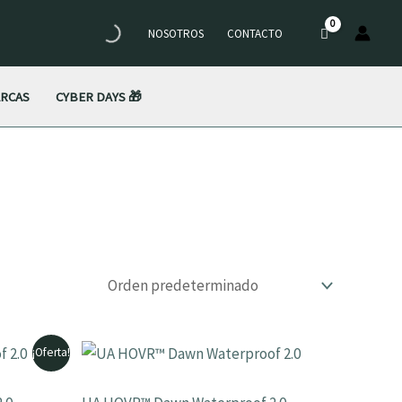
×
NOSOTROS
CONTACTO
RCAS
CYBER DAYS 🎁
¡Oferta!