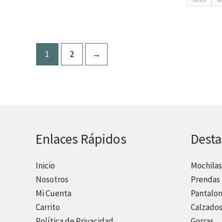
1
2
→
Enlaces Rápidos
Dest
Inicio
Mochilas
Nosotros
Prendas 
Mi Cuenta
Pantalo
Carrito
Calzado
Política de Privacidad
Gorras