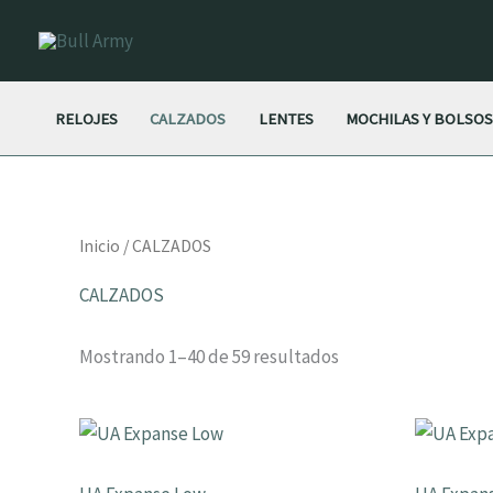
Ir
al
contenido
RELOJES
CALZADOS
LENTES
MOCHILAS Y BOLSO
Inicio
/ CALZADOS
CALZADOS
Mostrando 1–40 de 59 resultados