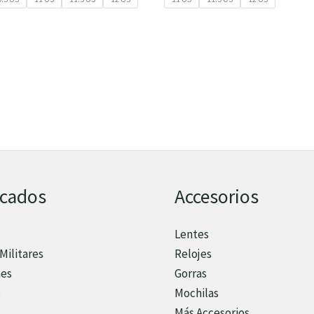
acados
Accesorios
Lentes
Militares
Relojes
nes
Gorras
s
Mochilas
Más Accesorios