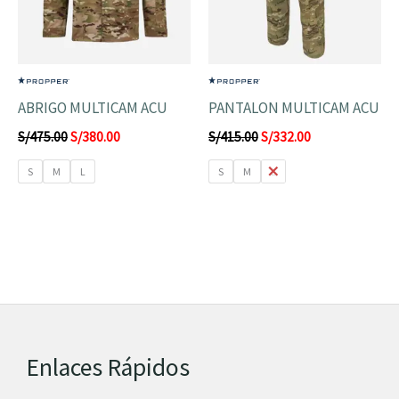
ABRIGO MULTICAM ACU
PANTALON MULTICAM ACU
S/
475.00
S/
380.00
S/
415.00
S/
332.00
S
M
L
S
M
L
Enlaces Rápidos