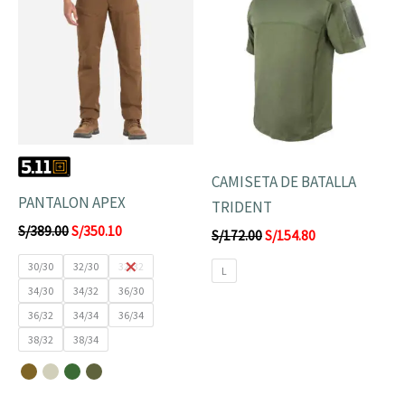
original
actual
original
actual
era:
es:
era:
es:
S/389.00.
S/350.10.
S/172.00.
S/154.80.
CAMISETA DE BATALLA
PANTALON APEX
TRIDENT
S/
389.00
S/
350.10
S/
172.00
S/
154.80
30/30
32/30
32/32
L
34/30
34/32
36/30
36/32
34/34
36/34
38/32
38/34