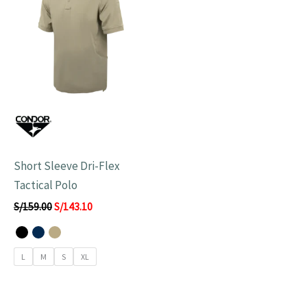
era:
es:
S/159.00.
S/143.10.
Short Sleeve Dri-Flex
Tactical Polo
S/
159.00
S/
143.10
L
M
S
XL