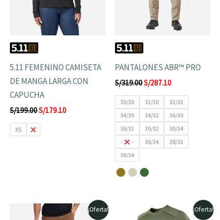
5.11 FEMENINO CAMISETA
PANTALONES ABR™ PRO
DE MANGA LARGA CON
S/
319.00
S/
287.10
CAPUCHA
30/30
32/30
32/32
S/
199.00
S/
179.10
34/30
34/32
36/30
36/32
30/32
30/34
XS
S
32/34
36/34
38/32
38/34
El
El
El
El
¡Oferta!
¡Oferta!
precio
precio
precio
precio