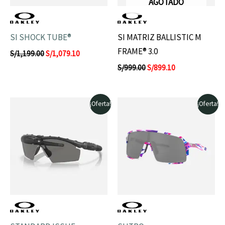
AGOTADO
SI SHOCK TUBE®
SI MATRIZ BALLISTIC M
FRAME® 3.0
S/
1,199.00
S/
1,079.10
S/
999.00
S/
899.10
El
El
El
El
¡Oferta!
¡Oferta!
precio
precio
precio
precio
original
actual
original
actual
era:
es:
era:
es:
S/729.00.
S/656.10.
S/849.00.
S/764.10.