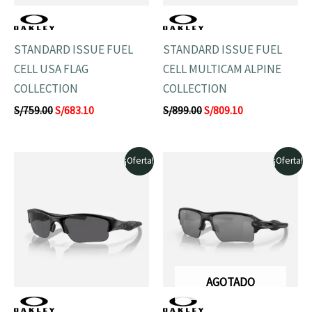
STANDARD ISSUE FUEL
STANDARD ISSUE FUEL
CELL USA FLAG
CELL MULTICAM ALPINE
COLLECTION
COLLECTION
S/
759.00
S/
683.10
S/
899.00
S/
809.10
El
El
El
El
¡Oferta!
¡Oferta!
precio
precio
precio
precio
original
actual
original
actual
era:
es:
era:
es:
S/1,049.00.
S/944.10.
S/1,159.00.
S/1,043.10.
AGOTADO