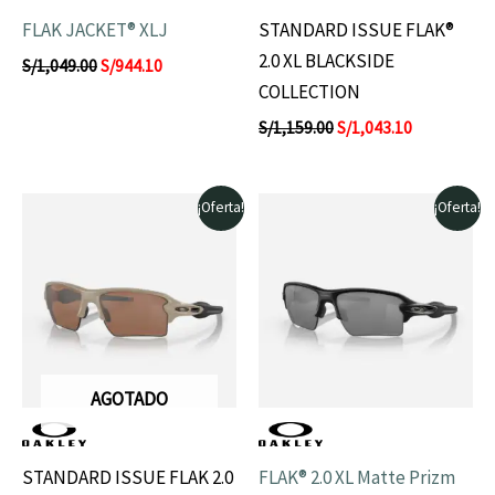
FLAK JACKET® XLJ
STANDARD ISSUE FLAK®
2.0 XL BLACKSIDE
S/
1,049.00
S/
944.10
COLLECTION
S/
1,159.00
S/
1,043.10
El
El
El
El
¡Oferta!
¡Oferta!
precio
precio
precio
precio
original
actual
original
actual
era:
es:
era:
es:
S/1,250.00.
S/1,125.00.
S/799.00.
S/719.10.
AGOTADO
STANDARD ISSUE FLAK 2.0
FLAK® 2.0 XL Matte Prizm