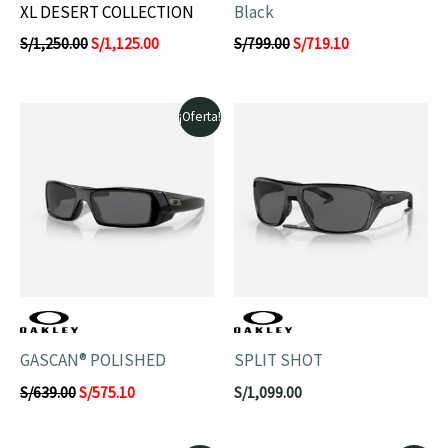
XL DESERT COLLECTION
Black
S/
1,250.00
S/
1,125.00
S/
799.00
S/
719.10
El
El
¡Oferta!
precio
precio
original
actual
era:
es:
S/639.00.
S/575.10.
GASCAN® POLISHED
SPLIT SHOT
S/
639.00
S/
575.10
S/
1,099.00