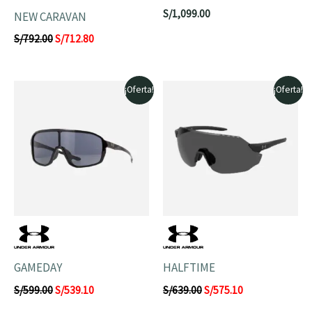
S/
1,099.00
NEW CARAVAN
S/
792.00
S/
712.80
El
El
El
El
¡Oferta!
¡Oferta!
precio
precio
precio
precio
original
actual
original
actual
era:
es:
era:
es:
S/599.00.
S/539.10.
S/639.00.
S/575.10.
GAMEDAY
HALFTIME
S/
599.00
S/
539.10
S/
639.00
S/
575.10