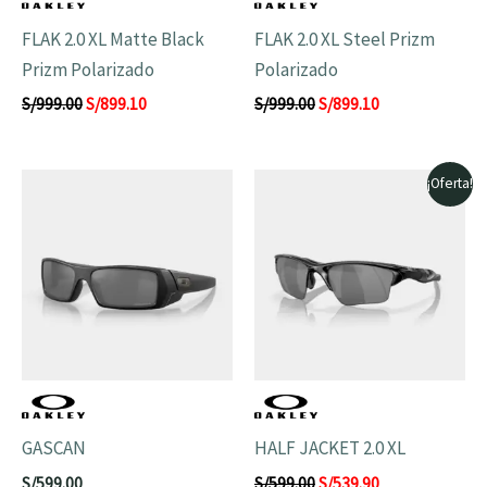
FLAK 2.0 XL Matte Black
FLAK 2.0 XL Steel Prizm
Prizm Polarizado
Polarizado
S/
999.00
S/
899.10
S/
999.00
S/
899.10
El
El
¡Oferta!
precio
precio
original
actual
era:
es:
S/599.00.
S/539.90.
GASCAN
HALF JACKET 2.0 XL
S/
599.00
S/
599.00
S/
539.90