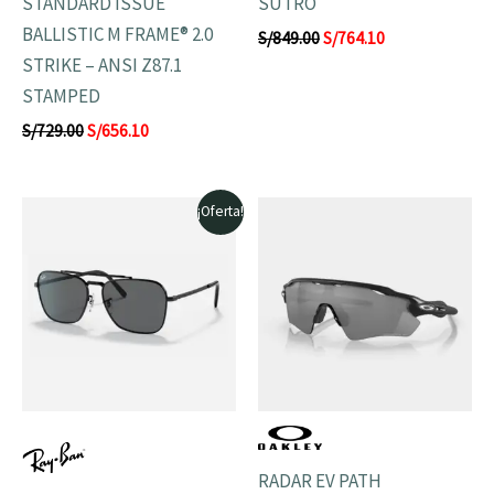
STANDARD ISSUE
SUTRO
BALLISTIC M FRAME® 2.0
S/
849.00
S/
764.10
STRIKE – ANSI Z87.1
STAMPED
S/
729.00
S/
656.10
El
El
¡Oferta!
precio
precio
original
actual
era:
es:
S/792.00.
S/712.80.
RADAR EV PATH