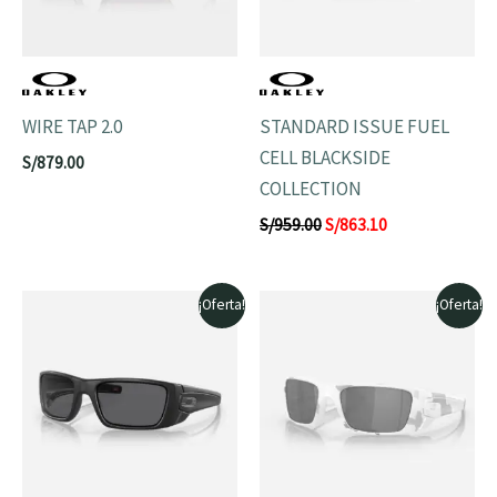
WIRE TAP 2.0
STANDARD ISSUE FUEL
CELL BLACKSIDE
S/
879.00
COLLECTION
S/
959.00
S/
863.10
El
El
El
El
¡Oferta!
¡Oferta!
precio
precio
precio
precio
original
actual
original
actual
era:
es:
era:
es:
S/759.00.
S/683.10.
S/899.00.
S/809.10.