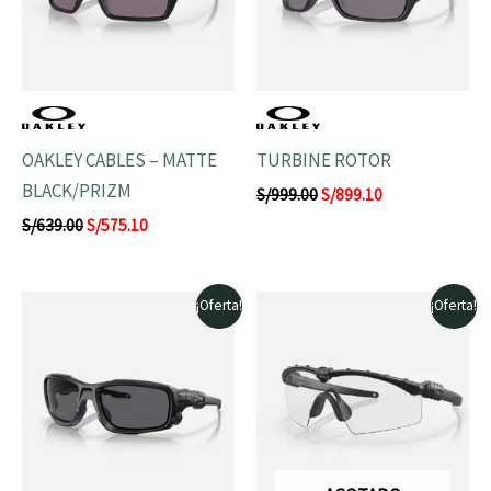
OAKLEY CABLES – MATTE
TURBINE ROTOR
BLACK/PRIZM
S/
999.00
S/
899.10
S/
639.00
S/
575.10
El
El
El
El
¡Oferta!
¡Oferta!
precio
precio
precio
precio
original
actual
original
actual
era:
es:
era:
es:
S/1,199.00.
S/1,079.10.
S/999.00.
S/899.10.