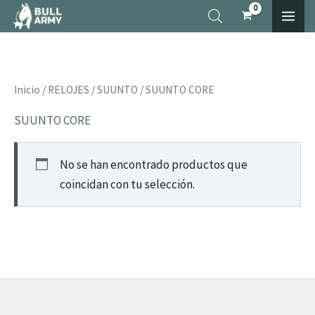
Ir
×
al
contenido
Inicio
/
RELOJES
/
SUUNTO
/ SUUNTO CORE
SUUNTO CORE
No se han encontrado productos que
coincidan con tu selección.