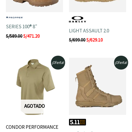
SERIES 100® 8″
LIGHT ASSAULT 2.0
S/
589.00
S/
471.20
S/
699.00
S/
629.10
El
El
El
El
¡Oferta!
¡Oferta!
precio
precio
precio
precio
original
actual
original
actual
era:
es:
era:
es:
S/129.00.
S/116.10.
S/799.00.
S/719.10.
AGOTADO
CONDOR PERFORMANCE