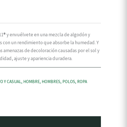
.11® y envuélvete en una mezcla de algodón y
los con un rendimiento que absorbe la humedad. Y
las amenazas de decoloración causadas por el sol y
idad, ajuste y apariencia duradera.
O Y CASUAL
,
HOMBRE
,
HOMBRES
,
POLOS
,
ROPA