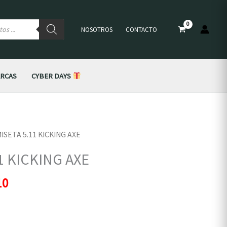
×
NOSOTROS
CONTACTO
RCAS
CYBER DAYS
El
ISETA 5.11 KICKING AXE
precio
1 KICKING AXE
l
actual
es:
10
00.
S/107.10.