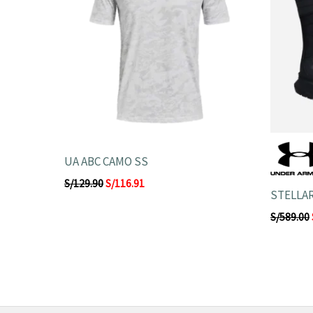
UA ABC CAMO SS
S/
129.90
S/
116.91
STELLAR
S/
589.00