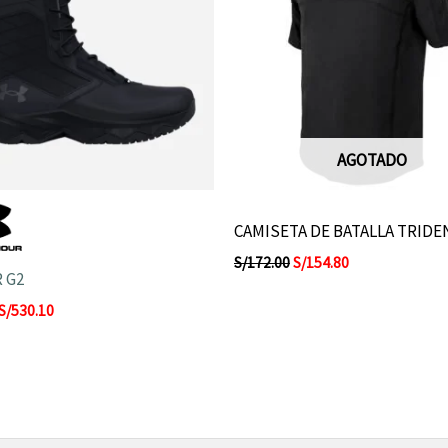
AGOTADO
CAMISETA DE BATALLA TRIDE
S/
172.00
S/
154.80
 G2
S/
530.10