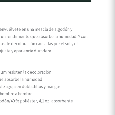
y envuélvete en una mezcla de algodón y
on un rendimiento que absorbe la humedad. Y con
as de decoloración causadas por el sol y el
juste y apariencia duradera.
ium resisten la decoloración
ue absorbe la humedad
le aguja en dobladillos y mangas.
o hombro a hombro.
odón/40 % poliéster, 4,1 oz, absorbente