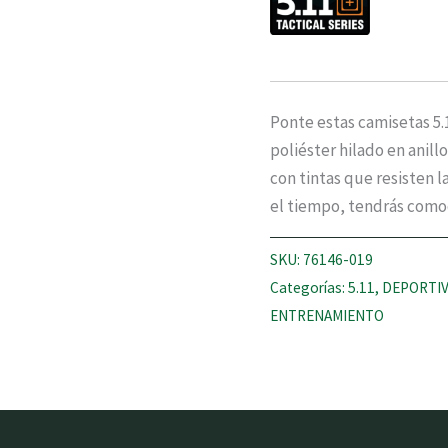
Ponte estas camisetas 5
poliéster hilado en anil
con tintas que resisten 
el tiempo, tendrás comod
SKU:
76146-019
Categorías:
5.11
,
DEPORTIV
ENTRENAMIENTO
es (0)