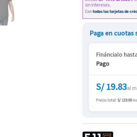
Paga en cuotas s
Fináncialo hast
Pago
S/ 19.83
al m
Precio total:
S/ 119.00
inc