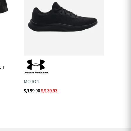
NT
MOJO 2
S/
199.90
S/
139.93