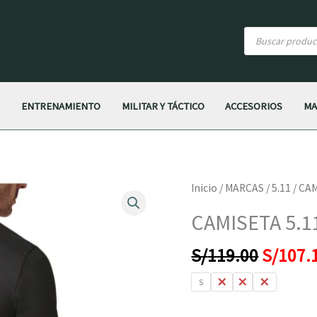
Búsqueda
de
productos
S
ENTRENAMIENTO
MILITAR Y TÁCTICO
ACCESORIOS
MA
El
CAMISETA
Inicio
/
MARCAS
/
5.11
/ CAM
precio
5.11
CAMISETA 5.1
origina
KICKING
era:
AXE
S/
119.00
S/
107.
S/119.
cantidad
S
M
L
XL