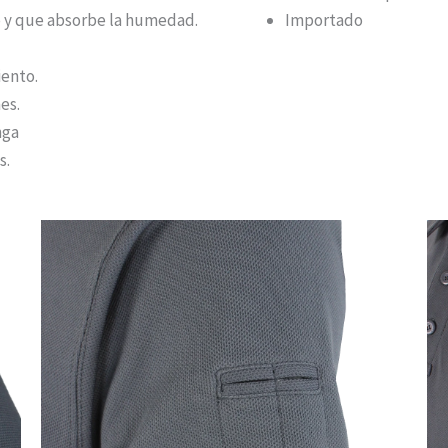
o y que absorbe la humedad.
Importado
iento.
es.
nga
s.