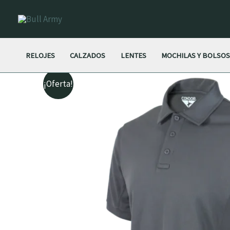
Ir
al
contenido
RELOJES
CALZADOS
LENTES
MOCHILAS Y BOLSO
¡Oferta!