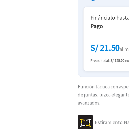
Fináncialo hast
Pago
S/ 21.50
al m
Precio total:
S/ 129.00
inc
Función táctica con aspec
de juntas, luzca elegant
avanzados.
Estiramiento Na