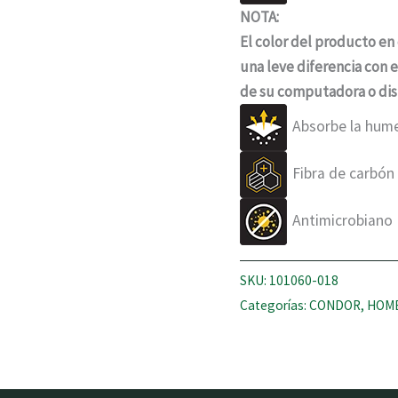
NOTA:
El color del producto en 
una leve diferencia con 
de su computadora o disp
Absorbe la hum
Fibra de carbón
Antimicrobiano
SKU:
101060-018
Categorías:
CONDOR
,
HOM