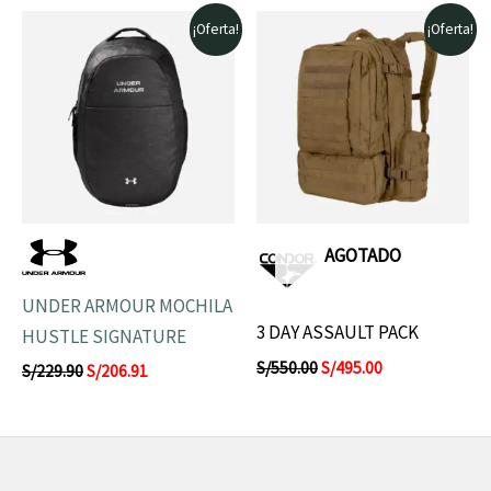
El
El
El
El
¡Oferta!
¡Oferta!
precio
precio
precio
precio
original
actual
original
actual
era:
es:
era:
es:
S/229.90.
S/206.91.
S/550.00.
S/495.00.
AGOTADO
UNDER ARMOUR MOCHILA
3 DAY ASSAULT PACK
HUSTLE SIGNATURE
S/
550.00
S/
495.00
S/
229.90
S/
206.91