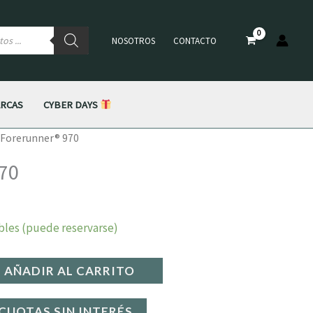
×
NOSOTROS
CONTACTO
RCAS
CYBER DAYS
 Forerunner® 970
970
bles (puede reservarse)
AÑADIR AL CARRITO
CUOTAS SIN INTERÉS