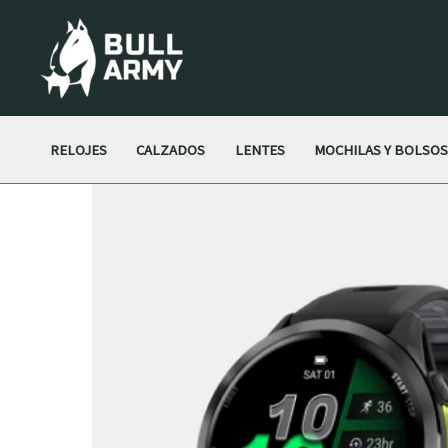
Ir
al
contenido
RELOJES
CALZADOS
LENTES
MOCHILAS Y BOLSO