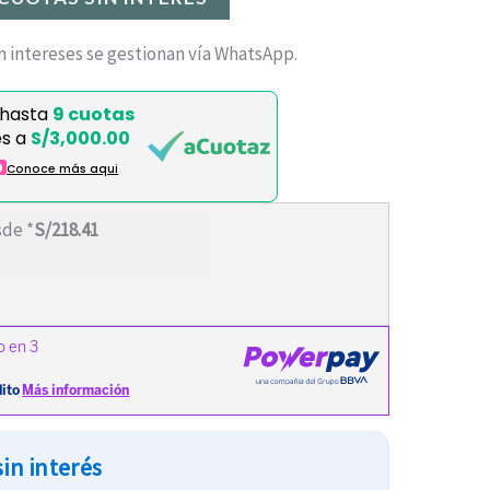
n intereses se gestionan vía WhatsApp.
 hasta
9 cuotas
es a
S/3,000.00
O
Conoce más aqui
sde *
S/218.41
in interés