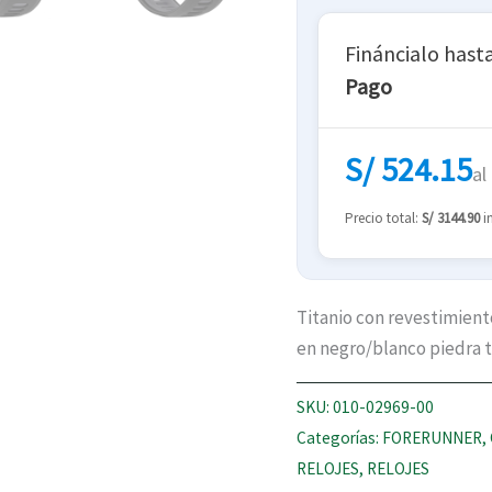
Fináncialo hast
Pago
S/ 524.15
al
Precio total:
S/ 3144.90
i
Titanio con revestimient
en negro/blanco piedra 
SKU:
010-02969-00
Categorías:
FORERUNNER
,
RELOJES
,
RELOJES