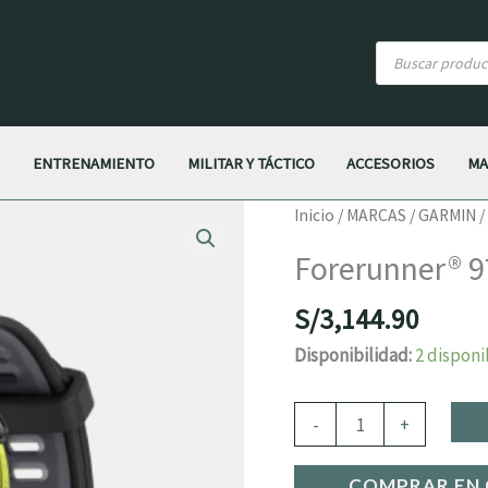
Búsqueda
de
productos
S
ENTRENAMIENTO
MILITAR Y TÁCTICO
ACCESORIOS
MA
Forerunner®
Inicio
/
MARCAS
/
GARMIN
/
970
Forerunner® 
cantidad
S/
3,144.90
Disponibilidad:
2 disponi
-
+
COMPRAR EN 