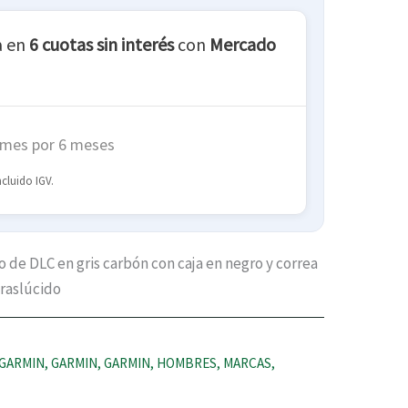
a en
6 cuotas sin interés
con
Mercado
 mes por 6 meses
ncluido IGV.
o de DLC en gris carbón con caja en negro y correa
traslúcido
GARMIN
,
GARMIN
,
GARMIN
,
HOMBRES
,
MARCAS
,