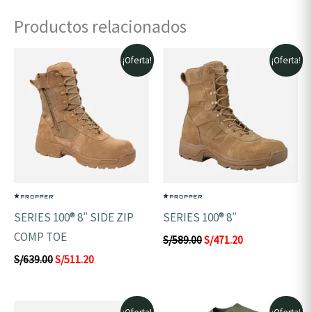
Productos relacionados
El
El
El
El
¡Oferta!
¡Oferta!
precio
precio
precio
precio
original
actual
original
actual
era:
es:
era:
es:
S/639.00.
S/511.20.
S/589.00.
S/471.20.
SERIES 100® 8″ SIDE ZIP
SERIES 100® 8″
COMP TOE
S/
589.00
S/
471.20
S/
639.00
S/
511.20
El
El
El
El