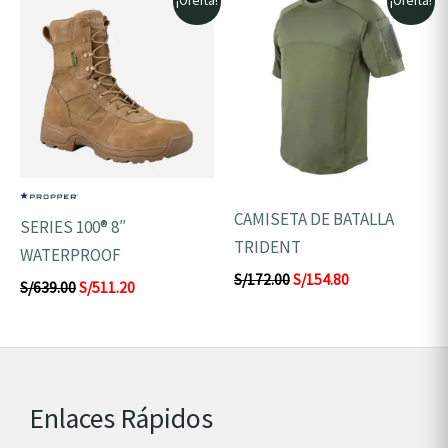
¡Oferta!
¡Oferta!
precio
precio
precio
precio
original
actual
original
actual
era:
es:
era:
es:
S/639.00.
S/511.20.
S/172.00.
S/154.80.
CAMISETA DE BATALLA
SERIES 100® 8″
TRIDENT
WATERPROOF
S/
172.00
S/
154.80
S/
639.00
S/
511.20
Enlaces Rápidos