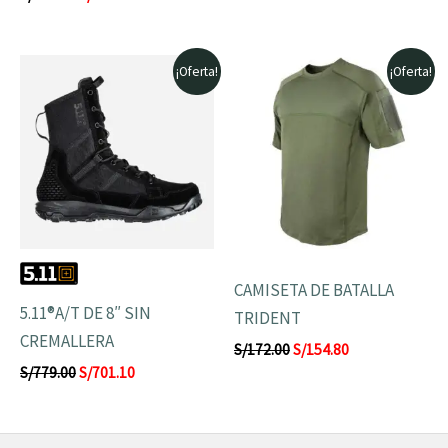
El
El
El
El
¡Oferta!
¡Oferta!
precio
precio
precio
precio
original
actual
original
actual
era:
es:
era:
es:
S/779.00.
S/701.10.
S/172.00.
S/154.80.
CAMISETA DE BATALLA
5.11®A/T DE 8″ SIN
TRIDENT
CREMALLERA
S/
172.00
S/
154.80
S/
779.00
S/
701.10