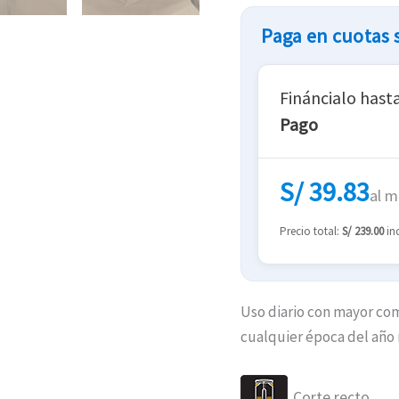
Paga en cuotas s
Fináncialo hast
Pago
S/ 39.83
al m
Precio total:
S/ 239.00
inc
Uso diario con mayor com
cualquier época del año
Corte recto