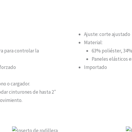
ESPECIFICACIONES
Ajuste: corte ajustado
Material:
a para controlar la
63% poliéster, 34%
Paneles elásticos e
eforzado
Importado
ono o cargador.
dar cinturones de hasta 2″
movimiento.