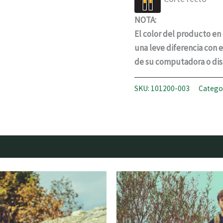
NOTA:
El color del producto en 
una leve diferencia con 
de su computadora o disp
SKU:
101200-003
Catego
es (0)