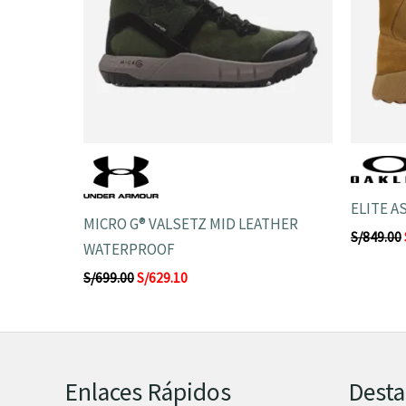
ELITE A
MICRO G® VALSETZ MID LEATHER
S/
849.00
WATERPROOF
S/
699.00
S/
629.10
Enlaces Rápidos
Dest