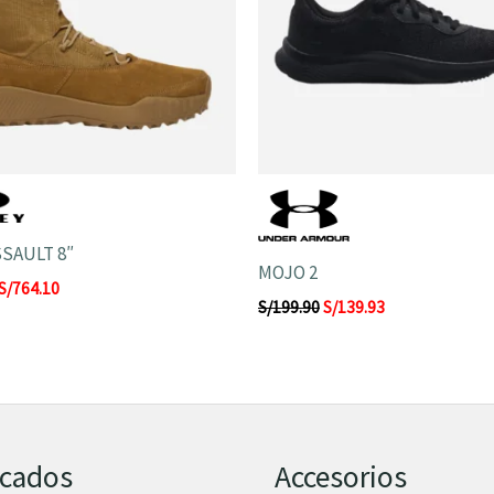
SSAULT 8″
MOJO 2
S/
764.10
S/
199.90
S/
139.93
acados
Accesorios