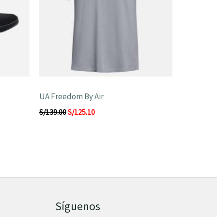
UA Freedom By Air
S/
139.00
S/
125.10
Síguenos