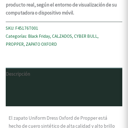
producto real, según el entorno de visualización de su
computadora o dispositivo móvil.
SKU:
F45176T001
Categorías:
Black Friday
,
CALZADOS
,
CYBER BULL
,
PROPPER
,
ZAPATO OXFORD
Descripción
Información adicional
Valoraciones (0)
El zapato Uniform Dress Oxford de Propper está
hecho de cuero sintético de alta calidad y alto brillo