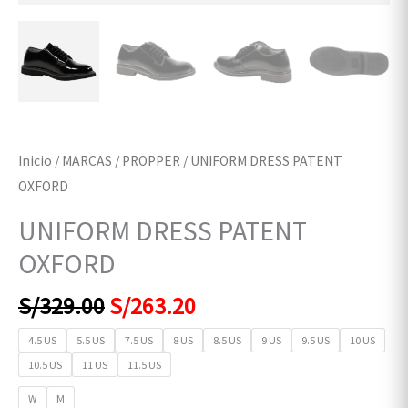
Inicio
/
MARCAS
/
PROPPER
/ UNIFORM DRESS PATENT
OXFORD
UNIFORM DRESS PATENT
OXFORD
S/
329.00
S/
263.20
4.5 US
5.5 US
7.5 US
8 US
8.5 US
9 US
9.5 US
10 US
10.5 US
11 US
11.5 US
W
M