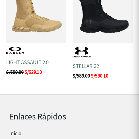
era:
es:
era:
es:
S/699.00.
S/629.10.
S/589.00.
S/530.10.
LIGHT ASSAULT 2.0
STELLAR G2
S/
699.00
S/
629.10
S/
589.00
S/
530.10
Enlaces Rápidos
Inicio