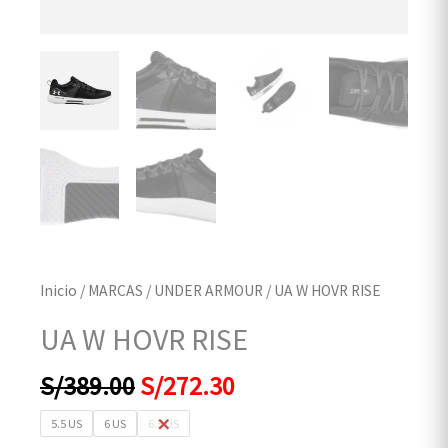
Inicio
/
MARCAS
/
UNDER ARMOUR
/ UA W HOVR RISE
UA W HOVR RISE
S/
389.00
S/
272.30
5.5 US
6 US
6.5 US