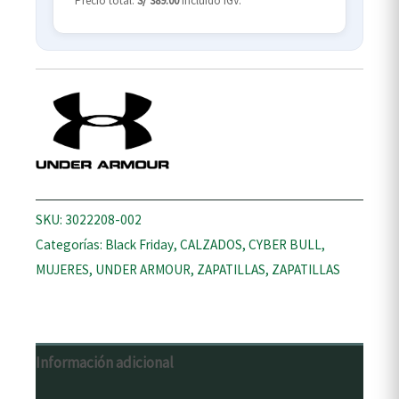
Precio total:
S/ 389.00
incluido IGV.
SKU:
3022208-002
Categorías:
Black Friday
,
CALZADOS
,
CYBER BULL
,
MUJERES
,
UNDER ARMOUR
,
ZAPATILLAS
,
ZAPATILLAS
Información adicional