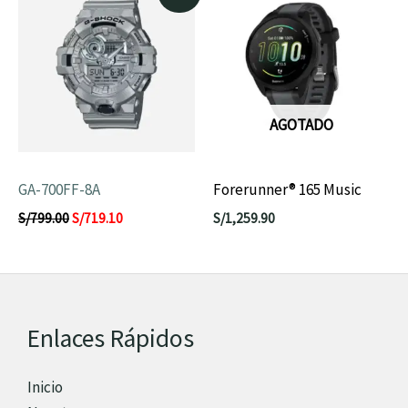
precio
precio
original
actual
era:
es:
S/799.00.
S/719.10.
AGOTADO
GA-700FF-8A
Forerunner® 165 Music
S/
799.00
S/
719.10
S/
1,259.90
Enlaces Rápidos
Inicio