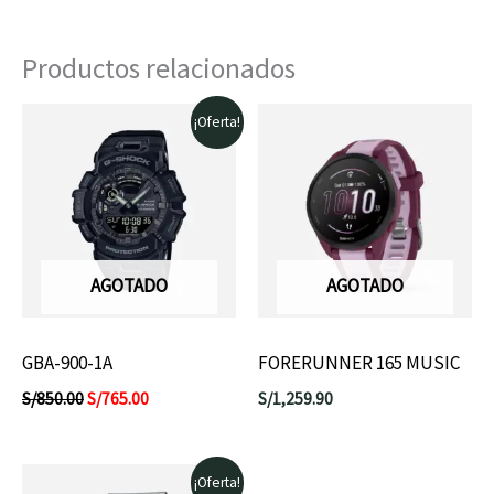
Productos relacionados
El
El
¡Oferta!
precio
precio
original
actual
era:
es:
S/850.00.
S/765.00.
AGOTADO
AGOTADO
GBA-900-1A
FORERUNNER 165 MUSIC
S/
850.00
S/
765.00
S/
1,259.90
El
El
¡Oferta!